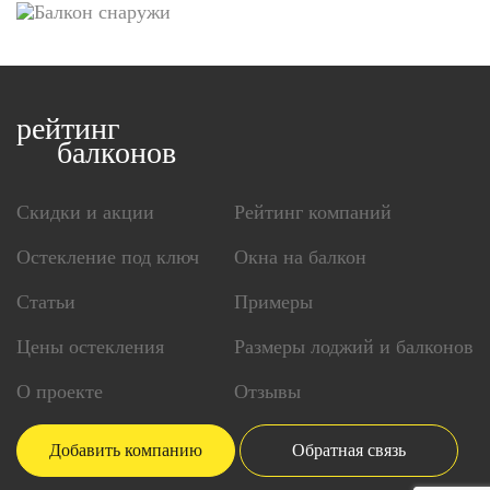
рейтинг
балконов
Скидки и акции
Рейтинг компаний
Остекление под ключ
Окна на балкон
Статьи
Примеры
Цены остекления
Размеры лоджий и балконов
О проекте
Отзывы
Добавить компанию
Обратная связь